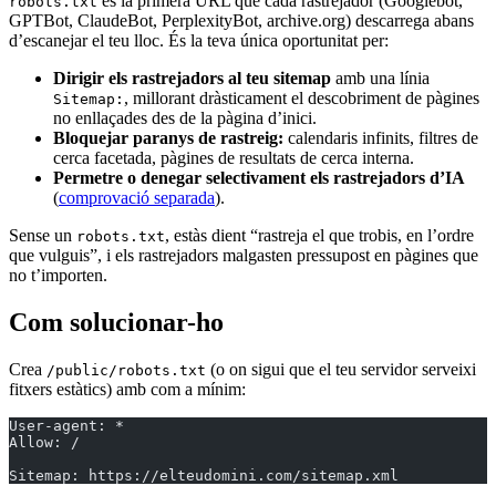
és la primera URL que cada rastrejador (Googlebot,
robots.txt
GPTBot, ClaudeBot, PerplexityBot, archive.org) descarrega abans
d’escanejar el teu lloc. És la teva única oportunitat per:
Dirigir els rastrejadors al teu sitemap
amb una línia
, millorant dràsticament el descobriment de pàgines
Sitemap:
no enllaçades des de la pàgina d’inici.
Bloquejar paranys de rastreig:
calendaris infinits, filtres de
cerca facetada, pàgines de resultats de cerca interna.
Permetre o denegar selectivament els rastrejadors d’IA
(
comprovació separada
).
Sense un
, estàs dient “rastreja el que trobis, en l’ordre
robots.txt
que vulguis”, i els rastrejadors malgasten pressupost en pàgines que
no t’importen.
Com solucionar-ho
Crea
(o on sigui que el teu servidor serveixi
/public/robots.txt
fitxers estàtics) amb com a mínim:
User-agent: *
Allow: /
Sitemap: https://elteudomini.com/sitemap.xml