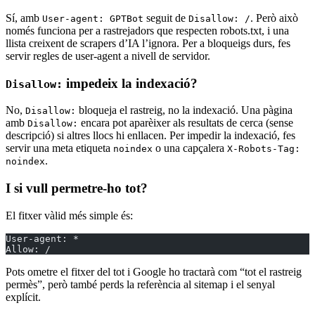
Sí, amb
seguit de
. Però això
User-agent: GPTBot
Disallow: /
només funciona per a rastrejadors que respecten robots.txt, i una
llista creixent de scrapers d’IA l’ignora. Per a bloqueigs durs, fes
servir regles de user-agent a nivell de servidor.
impedeix la indexació?
Disallow:
No,
bloqueja el rastreig, no la indexació. Una pàgina
Disallow:
amb
encara pot aparèixer als resultats de cerca (sense
Disallow:
descripció) si altres llocs hi enllacen. Per impedir la indexació, fes
servir una meta etiqueta
o una capçalera
noindex
X-Robots-Tag:
.
noindex
I si vull permetre-ho tot?
El fitxer vàlid més simple és:
User-agent: *
Allow: /
Pots ometre el fitxer del tot i Google ho tractarà com “tot el rastreig
permès”, però també perds la referència al sitemap i el senyal
explícit.