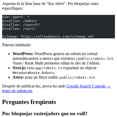
Aquesta és la línia base de “lloc obert”. Per bloquejar rutes
específiques:
User-agent: *
Disallow: /admin/
Disallow: /search?
Disallow: /cart/
Sitemap: https://elteudomini.com/sitemap.xml
Patrons habituals:
WordPress:
WordPress genera un robots.txt virtual
automàticament a menys que existeixi
.
/public/robots.txt
Yoast / Rank Math permeten editar-lo des de l’admin.
Next.js:
crea
exportant un objecte
app/robots.ts
.
MetadataRoute.Robots
Astro:
posa un fitxer estàtic
.
public/robots.txt
Després de publicar-ho, prova-ho amb
Google Search Console →
tester de robots.txt
.
Preguntes freqüents
Puc bloquejar rastrejadors que no vull?