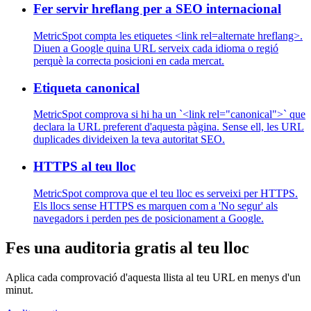
Fer servir hreflang per a SEO internacional
MetricSpot compta les etiquetes <link rel=alternate hreflang>.
Diuen a Google quina URL serveix cada idioma o regió
perquè la correcta posicioni en cada mercat.
Etiqueta canonical
MetricSpot comprova si hi ha un `<link rel="canonical">` que
declara la URL preferent d'aquesta pàgina. Sense ell, les URL
duplicades divideixen la teva autoritat SEO.
HTTPS al teu lloc
MetricSpot comprova que el teu lloc es serveixi per HTTPS.
Els llocs sense HTTPS es marquen com a 'No segur' als
navegadors i perden pes de posicionament a Google.
Fes una auditoria gratis al teu lloc
Aplica cada comprovació d'aquesta llista al teu URL en menys d'un
minut.