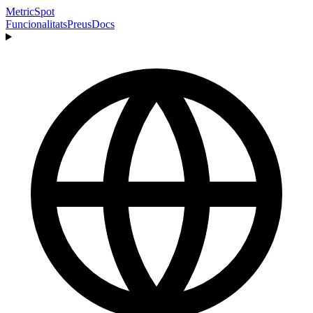
MetricSpot
Funcionalitats
Preus
Docs