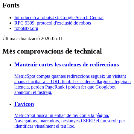
Fonts
Introducció a robots.txt, Google Search Central
RFC 9309, protocol d'exclusió de robots
robotstxt.org
Última actualització 2026-05-11
Més comprovacions de technical
Mantenir curtes les cadenes de redireccions
MetricSpot compta quantes redireccions segueix un visitant
abans d'arribar a la URL final. Les cadenes llargues afegeixen
latència, perden PageRank i poden fer que Googlebot
abandoni el rastreig.
Favicon
MetricSpot busca un enllaç de favicon a la pàgina.
Navegadors, marcadors, pestanyes i SERP el fan servir per
identificar visualment el teu lloc.