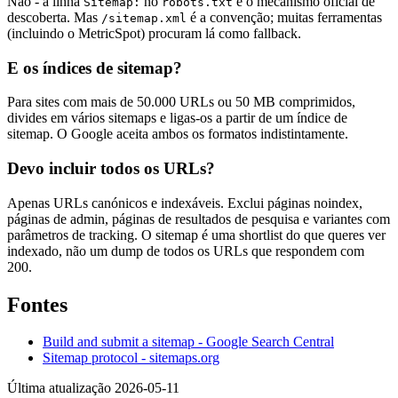
Não - a linha
no
é o mecanismo oficial de
Sitemap:
robots.txt
descoberta. Mas
é a convenção; muitas ferramentas
/sitemap.xml
(incluindo o MetricSpot) procuram lá como fallback.
E os índices de sitemap?
Para sites com mais de 50.000 URLs ou 50 MB comprimidos,
divides em vários sitemaps e ligas-os a partir de um índice de
sitemap. O Google aceita ambos os formatos indistintamente.
Devo incluir todos os URLs?
Apenas URLs canónicos e indexáveis. Exclui páginas noindex,
páginas de admin, páginas de resultados de pesquisa e variantes com
parâmetros de tracking. O sitemap é uma shortlist do que queres ver
indexado, não um dump de todos os URLs que respondem com
200.
Fontes
Build and submit a sitemap - Google Search Central
Sitemap protocol - sitemaps.org
Última atualização 2026-05-11