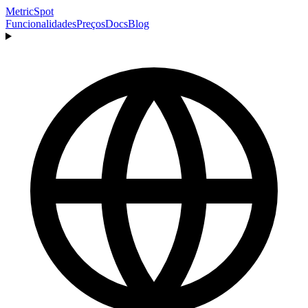
MetricSpot
Funcionalidades
Preços
Docs
Blog