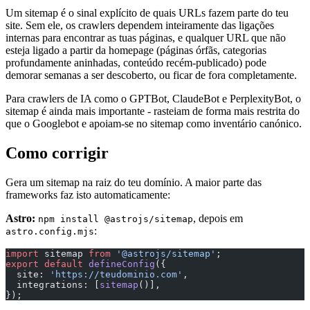
Um sitemap é o sinal explícito de quais URLs fazem parte do teu
site. Sem ele, os crawlers dependem inteiramente das ligações
internas para encontrar as tuas páginas, e qualquer URL que não
esteja ligado a partir da homepage (páginas órfãs, categorias
profundamente aninhadas, conteúdo recém-publicado) pode
demorar semanas a ser descoberto, ou ficar de fora completamente.
Para crawlers de IA como o GPTBot, ClaudeBot e PerplexityBot, o
sitemap é ainda mais importante - rasteiam de forma mais restrita do
que o Googlebot e apoiam-se no sitemap como inventário canónico.
Como corrigir
Gera um sitemap na raiz do teu domínio. A maior parte das
frameworks faz isto automaticamente:
Astro:
, depois em
npm install @astrojs/sitemap
:
astro.config.mjs
import
 sitemap 
from
 '@astrojs/sitemap'
;
export
 default
 defineConfig
({
  site: 
'https://teudominio.com'
,
  integrations: [
sitemap
()],
});