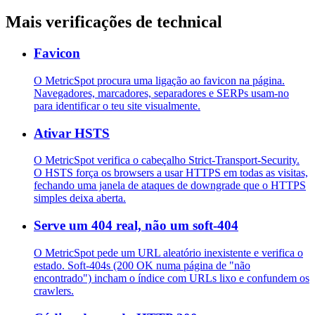
Mais verificações de technical
Favicon
O MetricSpot procura uma ligação ao favicon na página.
Navegadores, marcadores, separadores e SERPs usam-no
para identificar o teu site visualmente.
Ativar HSTS
O MetricSpot verifica o cabeçalho Strict-Transport-Security.
O HSTS força os browsers a usar HTTPS em todas as visitas,
fechando uma janela de ataques de downgrade que o HTTPS
simples deixa aberta.
Serve um 404 real, não um soft-404
O MetricSpot pede um URL aleatório inexistente e verifica o
estado. Soft-404s (200 OK numa página de "não
encontrado") incham o índice com URLs lixo e confundem os
crawlers.