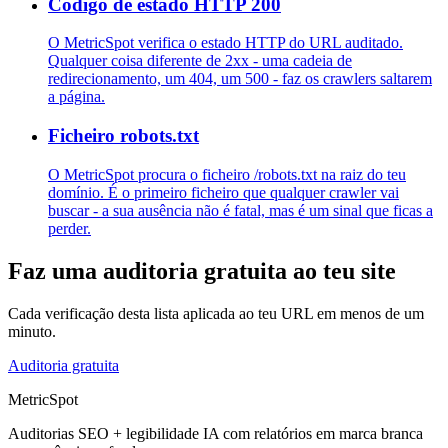
Código de estado HTTP 200
O MetricSpot verifica o estado HTTP do URL auditado.
Qualquer coisa diferente de 2xx - uma cadeia de
redirecionamento, um 404, um 500 - faz os crawlers saltarem
a página.
Ficheiro robots.txt
O MetricSpot procura o ficheiro /robots.txt na raiz do teu
domínio. É o primeiro ficheiro que qualquer crawler vai
buscar - a sua ausência não é fatal, mas é um sinal que ficas a
perder.
Faz uma auditoria gratuita ao teu site
Cada verificação desta lista aplicada ao teu URL em menos de um
minuto.
Auditoria gratuita
MetricSpot
Auditorias SEO + legibilidade IA com relatórios em marca branca