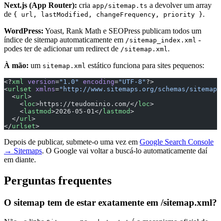
Next.js (App Router):
cria
a devolver um array
app/sitemap.ts
de
.
{ url, lastModified, changeFrequency, priority }
WordPress:
Yoast, Rank Math e SEOPress publicam todos um
índice de sitemap automaticamente em
-
/sitemap_index.xml
podes ter de adicionar um redirect de
.
/sitemap.xml
À mão:
um
estático funciona para sites pequenos:
sitemap.xml
<?
xml
 version
=
"1.0"
 encoding
=
"UTF-8"
?>
<
urlset
 xmlns
=
"http://www.sitemaps.org/schemas/sitemap/
  <
url
>
    <
loc
>https://teudominio.com/</
loc
>
    <
lastmod
>2026-05-01</
lastmod
>
  </
url
>
</
urlset
>
Depois de publicar, submete-o uma vez em
Google Search Console
→ Sitemaps
. O Google vai voltar a buscá-lo automaticamente daí
em diante.
Perguntas frequentes
O sitemap tem de estar exatamente em /sitemap.xml?