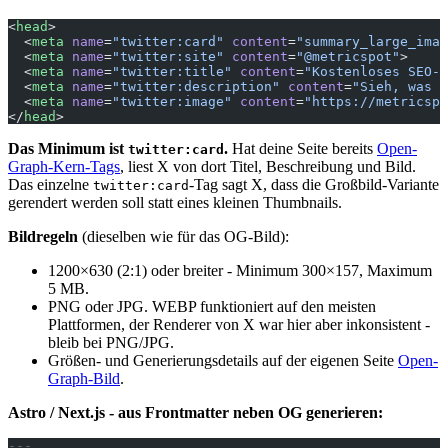
<
head
>
  <
meta
 name
=
"twitter:card"
 content
=
"summary_large_imag
  <
meta
 name
=
"twitter:site"
 content
=
"@metricspot"
>
  <
meta
 name
=
"twitter:title"
 content
=
"Kostenloses SEO-A
  <
meta
 name
=
"twitter:description"
 content
=
"Sieh, was K
  <
meta
 name
=
"twitter:image"
 content
=
"https://metricspo
</
head
>
Das Minimum ist
.
Hat deine Seite bereits
Open-
twitter:card
Graph-Kern-Tags
, liest X von dort Titel, Beschreibung und Bild.
Das einzelne
-Tag sagt X, dass die Großbild-Variante
twitter:card
gerendert werden soll statt eines kleinen Thumbnails.
Bildregeln
(dieselben wie für das OG-Bild):
1200×630 (2:1) oder breiter - Minimum 300×157, Maximum
5 MB.
PNG oder JPG. WEBP funktioniert auf den meisten
Plattformen, der Renderer von X war hier aber inkonsistent -
bleib bei PNG/JPG.
Größen- und Generierungsdetails auf der eigenen Seite
Open-
Graph-Bild
.
Astro / Next.js - aus Frontmatter neben OG generieren:
---