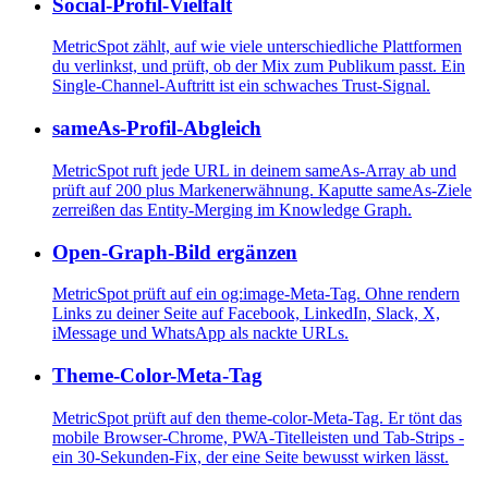
Social-Profil-Vielfalt
MetricSpot zählt, auf wie viele unterschiedliche Plattformen
du verlinkst, und prüft, ob der Mix zum Publikum passt. Ein
Single-Channel-Auftritt ist ein schwaches Trust-Signal.
sameAs-Profil-Abgleich
MetricSpot ruft jede URL in deinem sameAs-Array ab und
prüft auf 200 plus Markenerwähnung. Kaputte sameAs-Ziele
zerreißen das Entity-Merging im Knowledge Graph.
Open-Graph-Bild ergänzen
MetricSpot prüft auf ein og:image-Meta-Tag. Ohne rendern
Links zu deiner Seite auf Facebook, LinkedIn, Slack, X,
iMessage und WhatsApp als nackte URLs.
Theme-Color-Meta-Tag
MetricSpot prüft auf den theme-color-Meta-Tag. Er tönt das
mobile Browser-Chrome, PWA-Titelleisten und Tab-Strips -
ein 30-Sekunden-Fix, der eine Seite bewusst wirken lässt.