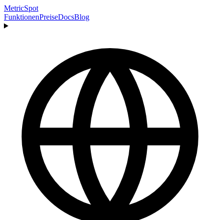
MetricSpot
Funktionen
Preise
Docs
Blog