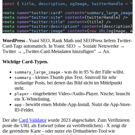
const
 { 
title
, 
description
, 
ogImage
, 
twitterHandle
 =
 "@
---
<
meta
 name
=
"twitter:card"
 content
=
"summary_large_image"
<
meta
 name
=
"twitter:site"
 content
={twitterHandle} />
<
meta
 name
=
"twitter:title"
 content
={title} />
<
meta
 name
=
"twitter:description"
 content
={description} 
<
meta
 name
=
"twitter:image"
 content
={
new
 URL
(ogImage, As
WordPress
- Yoast SEO, Rank Math und SEOPress liefern Twitter-
Card-Tags automatisch. In Yoast: SEO → Soziale Netzwerke →
Twitter → „Twitter-Card-Metadaten hinzufügen” → An.
Wichtige Card-Typen.
- was du in 95 % der Fälle willst.
summary_large_image
- kleines Thumb plus Text. Sinnvoll für sehr
summary
textlastige Posts, bei denen das Bild nicht im Mittelpunkt
steht.
- eingebetteter Video-/Audio-Player. Nische; braucht
player
ein X-Whitelisting.
- bewirbt einen Mobile-App-Install. Nutzt die App-Store-
app
ID-Felder.
Der alte
Card Validator
wurde 2023 abgeschaltet. Zum Verifizieren
poste die URL als Entwurf (ohne zu veröffentlichen) - X zeigt dir
die gerenderte Karte - oder nutze ein Drittanbieter-Tool wie