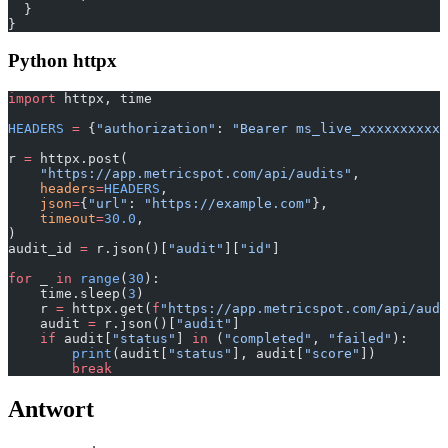
  }
}
Python httpx
import
 httpx, time
HEADERS
 =
 {
"authorization"
: 
"Bearer ms_live_xxxxxxxxxxx
r 
=
 httpx.post(
    "https://app.metricspot.com/api/audits"
,
    headers
=
HEADERS
,
    json
=
{
"url"
: 
"https://example.com"
},
    timeout
=
30.0
,
)
audit_id 
=
 r.json()[
"audit"
][
"id"
]
for
 _ 
in
 range
(
30
):
    time.sleep(
3
)
    r 
=
 httpx.get(
f
"https://app.metricspot.com/api/audi
    audit 
=
 r.json()[
"audit"
]
    if
 audit[
"status"
] 
in
 (
"completed"
, 
"failed"
):
        print
(audit[
"status"
], audit[
"score"
])
        break
Antwort