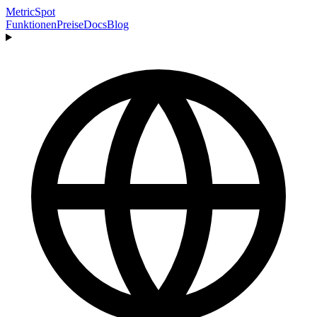
MetricSpot
Funktionen
Preise
Docs
Blog