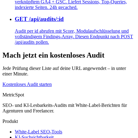
verknüpftem GA4 + GSC. Liefert Sessions, Top-Queries,
indexierte Seiten. 24h gecached.
GET /api/audits/:id
Audit per id abrufen mit Score, Modulaufschlüsselung und
vollständigem Findings-Array. Diesen Endpunkt nach POST
/api/audits pollen.
Mach jetzt ein kostenloses Audit
Jede Prüfung dieser Liste auf deine URL angewendet – in unter
einer Minute.
Kostenloses Audit starten
MetricSpot
SEO- und KI-Lesbarkeits-Audits mit White-Label-Berichten für
Agenturen und Freelancer.
Produkt
White-Label SEO-Tools
KI-Suchsichtbarkeit