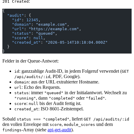
:
201 Created
{
  "audit"
: {
    "id"
: 
12345
,
    "domain"
: 
"example.com"
,
    "url"
: 
"https://example.com"
,
    "status"
: 
"queued"
,
    "score"
: 
null
,
    "created_at"
: 
"2026-05-14T10:18:04.000Z"
  }
}
Felder in der Queue-Antwort:
: ganzzahlige Audit-ID, in jedem Folgeruf verwendet (
id
GET
, PDF, Google).
/api/audits/:id
: aus der URL extrahierter Hostname.
domain
: Echo des Requests.
url
: immer
in der Initialantwort. Wechselt zu
status
"queued"
, dann
oder
.
"running"
"completed"
"failed"
:
bis der Audit fertig ist.
score
null
: ISO 8601-Zeitstempel.
created_at
Sobald
, liefert
status === "completed"
GET /api/audits/:id
den vollen Envelope mit
,
und dem
score
module_scores
-Array (siehe
api-get-audit
).
findings