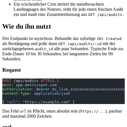
Ein wöchentlicher Cron iteriert die meistbesuchten
Landingpages des Nutzers, reiht für jede einen frischen Audit
ein und mailt eine Zusammenfassung aus
.
GET /api/audits
Wie du ihn nutzt
Der Endpunkt ist asynchron. Behandle das sofortige
201 Created
als Bestätigung und polle dann
mit der
GET /api/audits/:id
zurückgegebenen
alle paar Sekunden. Typische Ende-zu-
audit_id
Ende-Dauer 10 bis 30 Sekunden; bei langsamen Zielen bis 90
Sekunden.
Request
POST
 /api/audits 
HTTP
/
1.1
Host
:
 app.metricspot.com
Authorization
:
 Bearer ms_live_xxxxxxxxxxxxxxxxxxxxxxxx
Content-Type
:
 application/json
{ 
"url"
: 
"https://example.com"
 }
Das Feld
ist Pflicht, muss absolut sein (
), parsbar
url
https://...
und maximal 2000 Zeichen.
curl