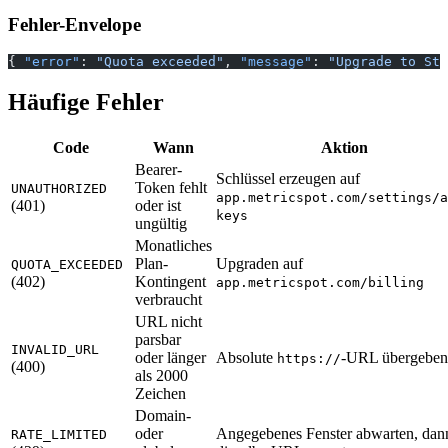
Fehler-Envelope
{ 
"error"
: 
"Quota exceeded"
, 
"message"
: 
"Upgrade to Sta
Häufige Fehler
Code
Wann
Aktion
Bearer-
Schlüssel erzeugen auf
Token fehlt
UNAUTHORIZED
app.metricspot.com/settings/a
(401)
oder ist
keys
ungültig
Monatliches
Plan-
Upgraden auf
QUOTA_EXCEEDED
(402)
Kontingent
app.metricspot.com/billing
verbraucht
URL nicht
parsbar
INVALID_URL
oder länger
Absolute
-URL übergeben
https://
(400)
als 2000
Zeichen
Domain-
oder
Angegebenes Fenster abwarten, dan
RATE_LIMITED