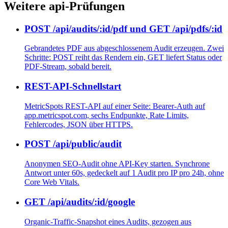
Weitere api-Prüfungen
POST /api/audits/:id/pdf und GET /api/pdfs/:id
Gebrandetes PDF aus abgeschlossenem Audit erzeugen. Zwei
Schritte: POST reiht das Rendern ein, GET liefert Status oder
PDF-Stream, sobald bereit.
REST-API-Schnellstart
MetricSpots REST-API auf einer Seite: Bearer-Auth auf
app.metricspot.com, sechs Endpunkte, Rate Limits,
Fehlercodes, JSON über HTTPS.
POST /api/public/audit
Anonymen SEO-Audit ohne API-Key starten. Synchrone
Antwort unter 60s, gedeckelt auf 1 Audit pro IP pro 24h, ohne
Core Web Vitals.
GET /api/audits/:id/google
Organic-Traffic-Snapshot eines Audits, gezogen aus