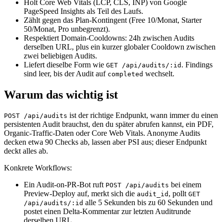
Holt Core Web Vitals (LCP, CLS, INP) von Google
PageSpeed Insights als Teil des Laufs.
Zählt gegen das Plan-Kontingent (Free 10/Monat, Starter
50/Monat, Pro unbegrenzt).
Respektiert Domain-Cooldowns: 24h zwischen Audits
derselben URL, plus ein kurzer globaler Cooldown zwischen
zwei beliebigen Audits.
Liefert dieselbe Form wie
. Findings
GET /api/audits/:id
sind leer, bis der Audit auf
wechselt.
completed
Warum das wichtig ist
ist der richtige Endpunkt, wann immer du einen
POST /api/audits
persistenten Audit brauchst, den du später abrufen kannst, ein PDF,
Organic-Traffic-Daten oder Core Web Vitals. Anonyme Audits
decken etwa 90 Checks ab, lassen aber PSI aus; dieser Endpunkt
deckt alles ab.
Konkrete Workflows:
Ein Audit-on-PR-Bot ruft
bei einem
POST /api/audits
Preview-Deploy auf, merkt sich die
, pollt
audit_id
GET
alle 5 Sekunden bis zu 60 Sekunden und
/api/audits/:id
postet einen Delta-Kommentar zur letzten Auditrunde
derselben URL.