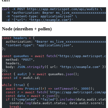
curl
 -X
 POST
 https://app.metricspot.com/api/audits
 \
  -H
 "authorization: Bearer ms_live_xxxxxxxxxxxxxxxxxxx
  -H
 "content-type: application/json"
 \
  -d
 '{"url": "https://example.com"}'
Node (einreihen + pollen)
const
 headers
 =
 {
  authorization: 
"Bearer ms_live_xxxxxxxxxxxxxxxxxxxxxx
  "content-type"
: 
"application/json"
,
};
const
 queueRes
 =
 await
 fetch
(
"https://app.metricspot.co
  method: 
"POST"
,
  headers,
  body: 
JSON
.
stringify
({ url: 
"https://example.com"
 }),
});
const
 { 
audit
 } 
=
 await
 queueRes.
json
();
const
 id
 =
 audit.id;
while
 (
true
) {
  await
 new
 Promise
((
r
) 
=>
 setTimeout
(r, 
3000
));
  const
 r
 =
 await
 fetch
(
`https://app.metricspot.com/api
  const
 data
 =
 await
 r.
json
();
  if
 ([
"completed"
, 
"failed"
].
includes
(data.audit.statu
    console.
log
(data.audit.status, data.audit.score);
    break
;