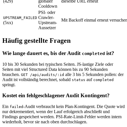
(429)
globaler
dieselbe URL erneut
Cooldown
PSI- oder
Crawler-
UPSTREAM_FAILED
Mit Backoff einmal erneut versuche
(5xx)
Upstream-
Aussetzer
Häufig gestellte Fragen
Wie lange dauert es, bis der Audit
ist?
completed
10 bis 30 Sekunden bei typischen Seiten. JS-lastige Ziele oder
Seiten mit viel Structured Data können bis zu 90 Sekunden
brauchen.
alle 3 bis 5 Sekunden pollen: der
GET /api/audits/:id
Audit ist vollständig berechnet, sobald
auf
status
completed
springt.
Kostet ein fehlgeschlagener Audit Kontingent?
Ein
-Audit verbraucht kein Plan-Kontingent. Die Quote wird
failed
nur dekrementiert, wenn der Lauf erfolgreich abschließt und
Findings gespeichert werden. PSI-Rate-Limit-Fehler werden intern
wiederholt, bevor sie nach oben durchschlagen.