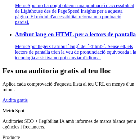
MetricSpot no ha pogut obtenir una puntuació d'accessibilitat
de Lighthouse des de PageSpeed Insights per a aquesta
pàgina. El mòdul d'accessibilitat retorna una puntuació
parcial.
Atribut lang en HTML per a lectors de pantalla
MetricSpot llegeix l'atribut `lang` del `<html>`. Sense ell, els
lectors de pantalla trien la veu de pronunciació equivocada i la
tecnologia assistiva no pot canviar d'idioma.
Fes una auditoria gratis al teu lloc
Aplica cada comprovació d'aquesta llista al teu URL en menys d'un
minut.
Audita gratis
MetricSpot
Auditories SEO + llegibilitat IA amb informes de marca blanca per a
agències i freelancers.
Producte