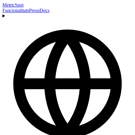
MetricSpot
Funcionalitats
Preus
Docs