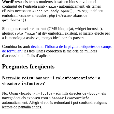
WordPress:
els temes moderns basats en blocs envolten el
contingut de l’entrada amb
automàticament; els temes
<main>
clàssics necessiten
seguit del teu
<?php wp_body_open(); ?>
embolcall
a
i
abans de
<main>
header.php
</main>
.
get_footer()
Si no pots canviar el marcat (CMS bloquejat, widget incrustat),
afegeix
al div embolcall existent, el mateix efecte per
role="main"
a la tecnologia assistiva, menys ideal per als parsers.
Combina-ho amb
declarar l’idioma de la pàgina
i
etiquetes de camps
de formulari
: les tres juntes cobreixen la majoria de millores
d’accessibilitat fàcils d’aplicar.
Preguntes freqüents
Necessito
i
a
role="banner"
role="contentinfo"
i
?
<header>
<footer>
No. Quan
i
són fills directes de
, els
<header>
<footer>
<body>
navegadors els exposen com a
i
banner
contentinfo
automàticament. Afegir el rol és redundant i pot confondre alguns
lectors de pantalla antics.