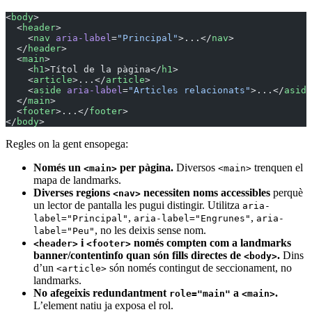
<
body
>
  <
header
>
    <
nav
 aria-label
=
"Principal"
>...</
nav
>
  </
header
>
  <
main
>
    <
h1
>Títol de la pàgina</
h1
>
    <
article
>...</
article
>
    <
aside
 aria-label
=
"Articles relacionats"
>...</
aside
  </
main
>
  <
footer
>...</
footer
>
</
body
>
Regles on la gent ensopega:
Només un
per pàgina.
Diversos
trenquen el
<main>
<main>
mapa de landmarks.
Diverses regions
necessiten noms accessibles
perquè
<nav>
un lector de pantalla les pugui distingir. Utilitza
aria-
,
,
label="Principal"
aria-label="Engrunes"
aria-
, no les deixis sense nom.
label="Peu"
i
només compten com a landmarks
<header>
<footer>
banner/contentinfo quan són fills directes de
.
Dins
<body>
d’un
són només contingut de seccionament, no
<article>
landmarks.
No afegeixis redundantment
a
.
role="main"
<main>
L’element natiu ja exposa el rol.