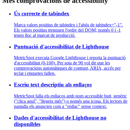
Més comprovacions de accessibility
Ús correcte de tabindex
Marca valors positius de tabindex i l'abús de tabindex="-1".
Els valors positius trenquen l'ordre del DOM; només 0 i -1
tenen lloc al marcat de producció.
Puntuació d'accessibilitat de Lighthouse
MetricSpot executa Google Lighthouse i reporta la puntuació
d'accessibilitat (0-100). Per sota de 90 vol dir que les
comprovacions automàtiques de contrast, ARIA, accés per
teclat i etiquetes fallen.
Escriu text descriptiu als enllaços
MetricSpot falla els enllaços amb nom accessible buit, genèric
("clica aquí", "llegeix més") o només una icona. Els lectors de
pantalla els anuncien com a "enllaç" sense context.
Dades d'accessibilitat de Lighthouse no
disponibles