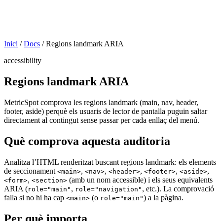
Inici
/
Docs
/
Regions landmark ARIA
accessibility
Regions landmark ARIA
MetricSpot comprova les regions landmark (main, nav, header,
footer, aside) perquè els usuaris de lector de pantalla puguin saltar
directament al contingut sense passar per cada enllaç del menú.
Què comprova aquesta auditoria
Analitza l’HTML renderitzat buscant regions landmark: els elements
de seccionament
,
,
,
,
,
<main>
<nav>
<header>
<footer>
<aside>
,
(amb un nom accessible) i els seus equivalents
<form>
<section>
ARIA (
,
, etc.). La comprovació
role="main"
role="navigation"
falla si no hi ha cap
(o
) a la pàgina.
<main>
role="main"
Per què importa