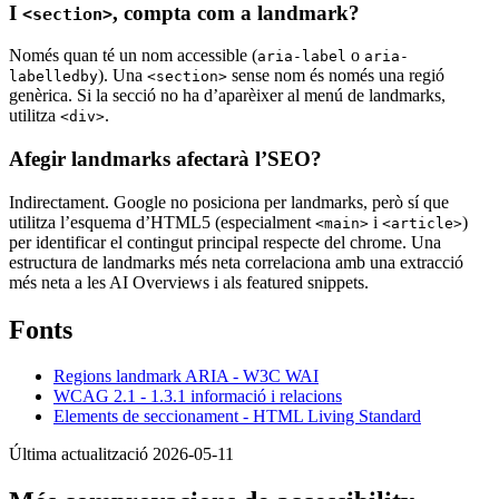
I
, compta com a landmark?
<section>
Només quan té un nom accessible (
o
aria-label
aria-
). Una
sense nom és només una regió
labelledby
<section>
genèrica. Si la secció no ha d’aparèixer al menú de landmarks,
utilitza
.
<div>
Afegir landmarks afectarà l’SEO?
Indirectament. Google no posiciona per landmarks, però sí que
utilitza l’esquema d’HTML5 (especialment
i
)
<main>
<article>
per identificar el contingut principal respecte del chrome. Una
estructura de landmarks més neta correlaciona amb una extracció
més neta a les AI Overviews i als featured snippets.
Fonts
Regions landmark ARIA - W3C WAI
WCAG 2.1 - 1.3.1 informació i relacions
Elements de seccionament - HTML Living Standard
Última actualització 2026-05-11