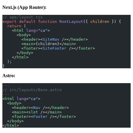
Next.js (App Router):
// app/layout.tsx
export
 default
 function
 RootLayout
({ 
children
 }) {
  return
 (
    <
html
 lang
=
"ca"
>
      <
body
>
        <
header
><
SiteNav
 /></
header
>
        <
main
>{children}</
main
>
        <
footer
><
SiteFooter
 /></
footer
>
      </
body
>
    </
html
>
  );
}
Astro:
---
// src/layouts/Base.astro
---
<
html
 lang
=
"ca"
>
  <
body
>
    <
header
><
Nav
 /></
header
>
    <
main
><
slot
 /></
main
>
    <
footer
><
Footer
 /></
footer
>
  </
body
>
</
html
>