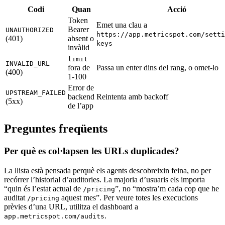
Codi
Quan
Acció
Token
Emet una clau a
Bearer
UNAUTHORIZED
https://app.metricspot.com/setti
(401)
absent o
keys
invàlid
limit
INVALID_URL
fora de
Passa un enter dins del rang, o omet-lo
(400)
1-100
Error de
UPSTREAM_FAILED
backend
Reintenta amb backoff
(5xx)
de l’app
Preguntes freqüents
Per què es col·lapsen les URLs duplicades?
La llista està pensada perquè els agents descobreixin feina, no per
recórrer l’historial d’auditories. La majoria d’usuaris els importa
“quin és l’estat actual de
”, no “mostra’m cada cop que he
/pricing
auditat
aquest mes”. Per veure totes les execucions
/pricing
prèvies d’una URL, utilitza el dashboard a
.
app.metricspot.com/audits