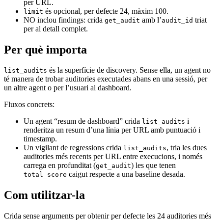
per URL.
és opcional, per defecte 24, màxim 100.
limit
NO inclou findings: crida
amb l’
triat
get_audit
audit_id
per al detall complet.
Per què importa
és la superfície de discovery. Sense ella, un agent no
list_audits
té manera de trobar auditories executades abans en una sessió, per
un altre agent o per l’usuari al dashboard.
Fluxos concrets:
Un agent “resum de dashboard” crida
i
list_audits
renderitza un resum d’una línia per URL amb puntuació i
timestamp.
Un vigilant de regressions crida
, tria les dues
list_audits
auditories més recents per URL entre execucions, i només
carrega en profunditat (
) les que tenen
get_audit
caigut respecte a una baseline desada.
total_score
Com utilitzar-la
Crida sense arguments per obtenir per defecte les 24 auditories més