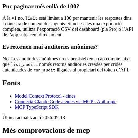
Puc paginar més enllà de 100?
A la v1 no.
està limitat a 100 per mantenir les respostes dins
limit
la finestra de context dels agents. Si necessites una exportació
completa, utilitza l’exportació CSV del dashboard (pla Pro) o l’API
de l’app subjacent directament.
Es retornen mai auditories anònimes?
No. Les auditories anònimes no es persisteixen a cap compte, així
que
només retorna auditories creades per crides
list_audits
autenticades de
lligades al propietari del token d’API.
run_audit
Fonts
Model Context Protocol - eines
Connecta Claude Code a eines via MCP - Anthropic
MCP TypeScript SDK
Última actualització 2026-05-13
Més comprovacions de mcp