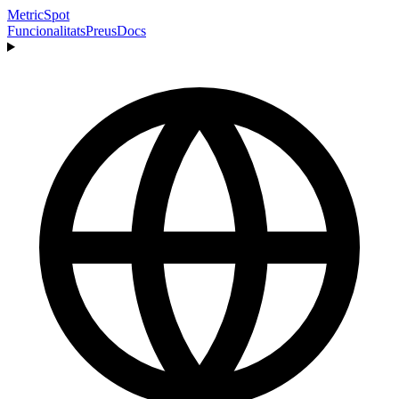
MetricSpot
Funcionalitats
Preus
Docs