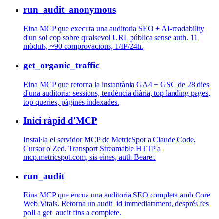
run_audit_anonymous
Eina MCP que executa una auditoria SEO + AI-readability
d'un sol cop sobre qualsevol URL pública sense auth. 11
mòduls, ~90 comprovacions, 1/IP/24h.
get_organic_traffic
Eina MCP que retorna la instantània GA4 + GSC de 28 dies
d'una auditoria: sessions, tendència diària, top landing pages,
top queries, pàgines indexades.
Inici ràpid d'MCP
Instal·la el servidor MCP de MetricSpot a Claude Code,
Cursor o Zed. Transport Streamable HTTP a
mcp.metricspot.com, sis eines, auth Bearer.
run_audit
Eina MCP que encua una auditoria SEO completa amb Core
Web Vitals. Retorna un audit_id immediatament, després fes
poll a get_audit fins a complete.