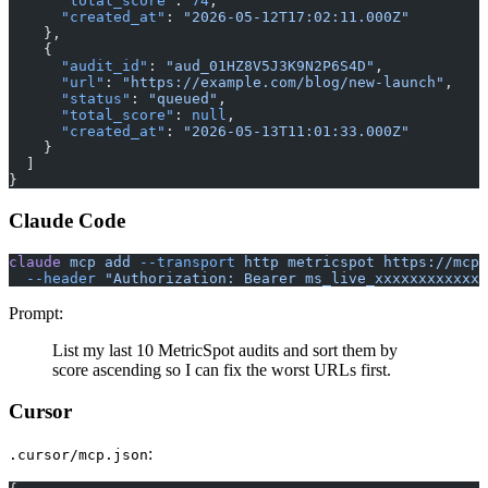
      "total_score"
: 
74
,
      "created_at"
: 
"2026-05-12T17:02:11.000Z"
    },
    {
      "audit_id"
: 
"aud_01HZ8V5J3K9N2P6S4D"
,
      "url"
: 
"https://example.com/blog/new-launch"
,
      "status"
: 
"queued"
,
      "total_score"
: 
null
,
      "created_at"
: 
"2026-05-13T11:01:33.000Z"
    }
  ]
}
Claude Code
claude
 mcp
 add
 --transport
 http
 metricspot
 https://mcp.
  --header
 "Authorization: Bearer ms_live_xxxxxxxxxxxxx
Prompt:
List my last 10 MetricSpot audits and sort them by
score ascending so I can fix the worst URLs first.
Cursor
:
.cursor/mcp.json