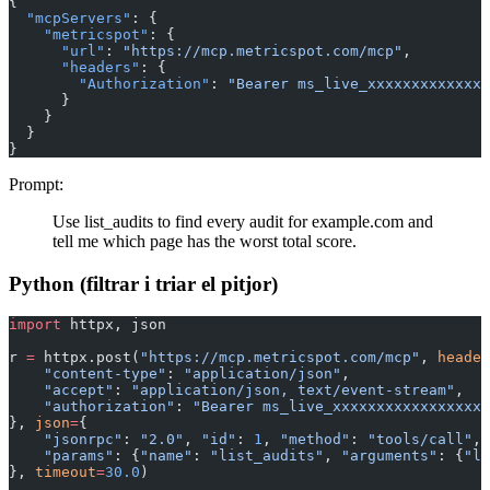
{
  "mcpServers"
: {
    "metricspot"
: {
      "url"
: 
"https://mcp.metricspot.com/mcp"
,
      "headers"
: {
        "Authorization"
: 
"Bearer ms_live_xxxxxxxxxxxxxx
      }
    }
  }
}
Prompt:
Use list_audits to find every audit for example.com and
tell me which page has the worst total score.
Python (filtrar i triar el pitjor)
import
 httpx, json
r 
=
 httpx.post(
"https://mcp.metricspot.com/mcp"
, 
header
    "content-type"
: 
"application/json"
,
    "accept"
: 
"application/json, text/event-stream"
,
    "authorization"
: 
"Bearer ms_live_xxxxxxxxxxxxxxxxxx
}, 
json
=
{
    "jsonrpc"
: 
"2.0"
, 
"id"
: 
1
, 
"method"
: 
"tools/call"
,
    "params"
: {
"name"
: 
"list_audits"
, 
"arguments"
: {
"li
}, 
timeout
=
30.0
)