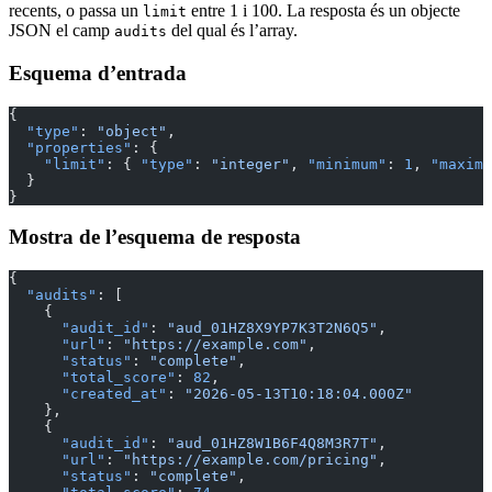
recents, o passa un
entre 1 i 100. La resposta és un objecte
limit
JSON el camp
del qual és l’array.
audits
Esquema d’entrada
{
  "type"
: 
"object"
,
  "properties"
: {
    "limit"
: { 
"type"
: 
"integer"
, 
"minimum"
: 
1
, 
"maximu
  }
}
Mostra de l’esquema de resposta
{
  "audits"
: [
    {
      "audit_id"
: 
"aud_01HZ8X9YP7K3T2N6Q5"
,
      "url"
: 
"https://example.com"
,
      "status"
: 
"complete"
,
      "total_score"
: 
82
,
      "created_at"
: 
"2026-05-13T10:18:04.000Z"
    },
    {
      "audit_id"
: 
"aud_01HZ8W1B6F4Q8M3R7T"
,
      "url"
: 
"https://example.com/pricing"
,
      "status"
: 
"complete"
,