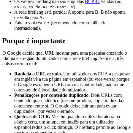
Os valores hreflang não são etiquetas
BCP 47
válidas (
,
en
,
,
,
).
en-US
es
de-AT
zh-Hant-TW
A rede hreflang está partida: A aponta para B, B não aponta
de volta para A.
Falta o
(recomendado como fallback
x-default
internacional).
Porque é importante
O Google decide qual URL mostrar para uma pesquisa cruzando o
idioma e a região do utilizador com a rede hreflang. Sem ela, três
coisas correm mal:
Rankeia o URL errado.
Um utilizador dos EUA a pesquisar
em inglês vê a tua página em espanhol (ou vice-versa) porque
o Google escolheu o URL com mais autoridade, não o que
corresponde à localidade do utilizador.
Penalizações por conteúdo duplicado.
Dois URLs com
conteúdo quase idêntico (mesmo produto, cópia traduzida)
competem entre si. O Google deixa cair um para evitar
duplicados - por vezes o errado.
Quebras de CTR.
Mesmo quando o utilizador aterra na
página certa, um snippet em inglês para um utilizador
espanhol reduz o click-through. O hreflang permite ao Google
mostrar o snippet localizado.