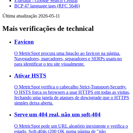
x-default - Google Search Central
BCP 47 language tags (RFC 5646)
Última atualização 2026-05-11
Mais verificações de technical
Favicon
O MetricSpot procura uma ligação ao favicon na página.
Navegadores, marcadores, separadores e SERPs usam-no
para identificar o teu site visualmente.
Ativar HSTS
O MetricSpot verifica o cabeçalho Strict-Transport-Security.
O HSTS força os browsers a usar HTTPS em todas as visitas,
fechando uma janela de ataques de downgrade que o HTTPS
simples deixa aberta.
Serve um 404 real, não um soft-404
O MetricSpot pede um URL aleatório inexistente e verifica o
estado. Soft-404s (200 OK numa página de "não