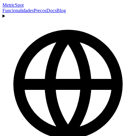
MetricSpot
Funcionalidades
Preços
Docs
Blog