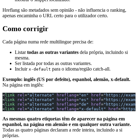
Hreflang são metadados sem opinião - não influencia o ranking,
apenas encaminha o URL certo para o utilizador certo.
Como corrigir
Cada página numa rede multilingue precisa de:
Listar
todas as outras variantes
dela própria, incluindo si
mesma.
Ser listada por todas as outras variantes.
Incluir
para o idioma/região catch-all.
x-default
Exemplo: inglês (US por defeito), espanhol, alemão, x-default.
Na página em inglês:
<
link
 rel
=
"alternate"
 hreflang
=
"en"
 href
=
"https://examp
<
link
 rel
=
"alternate"
 hreflang
=
"es"
 href
=
"https://examp
<
link
 rel
=
"alternate"
 hreflang
=
"de"
 href
=
"https://examp
<
link
 rel
=
"alternate"
 hreflang
=
"x-default"
 href
=
"https:
As mesmas quatro etiquetas têm de aparecer na página em
espanhol, na página em alemão e em qualquer outra variante.
Todas as quatro páginas declaram a rede inteira, incluindo a si
próprias.