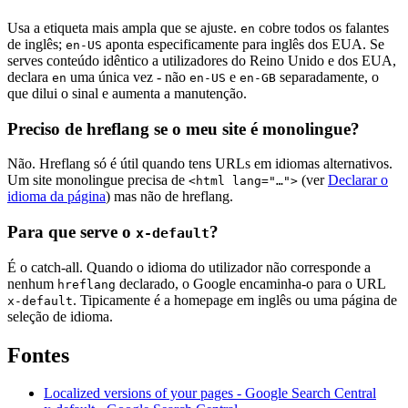
Usa a etiqueta mais ampla que se ajuste.
cobre todos os falantes
en
de inglês;
aponta especificamente para inglês dos EUA. Se
en-US
serves conteúdo idêntico a utilizadores do Reino Unido e dos EUA,
declara
uma única vez - não
e
separadamente, o
en
en-US
en-GB
que dilui o sinal e aumenta a manutenção.
Preciso de hreflang se o meu site é monolingue?
Não. Hreflang só é útil quando tens URLs em idiomas alternativos.
Um site monolingue precisa de
(ver
Declarar o
<html lang="…">
idioma da página
) mas não de hreflang.
Para que serve o
?
x-default
É o catch-all. Quando o idioma do utilizador não corresponde a
nenhum
declarado, o Google encaminha-o para o URL
hreflang
. Tipicamente é a homepage em inglês ou uma página de
x-default
seleção de idioma.
Fontes
Localized versions of your pages - Google Search Central