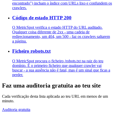
encontrado") incham o índice com URLs lixo e confundem os
crawlers.
Código de estado HTTP 200
O MetricSpot verifica o estado HTTP do URL auditado.
Qualquer coisa diferente de 2xx - uma cadeia de
redirecionamento, um 404, um 500 - faz os crawlers saltarem
a página.
Ficheiro robots.txt
O MetricSpot procura o ficheiro /robots.txt na raiz do teu
domínio. É o primeiro ficheiro que qualquer crawler vai
buscar - a sua ausência não é fatal, mas é um sinal que ficas a
perder.
Faz uma auditoria gratuita ao teu site
Cada verificação desta lista aplicada ao teu URL em menos de um
minuto.
Auditoria gratuita