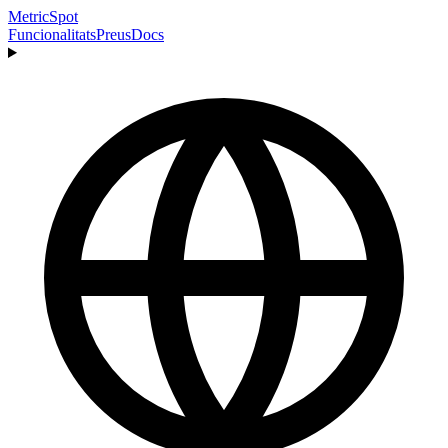
MetricSpot
Funcionalitats
Preus
Docs