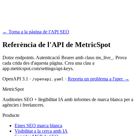
← Torna a la pàgina de l'API SEO
Referència de l'API de MetricSpot
Dotze endpoints. Autenticació Bearer amb claus ms_live_. Prova
cada crida des d'aquesta pàgina. Crea una clau a
app.metricspot.com/settings/api-keys.
OpenAPI 3.1 ·
·
Reporta un problema a l'spec →
/openapi.yaml
MetricSpot
Auditories SEO + llegibilitat IA amb informes de marca blanca per a
agències i freelancers.
Producte
Eines SEO marca blanca
Visibilitat a la cerca amb IA