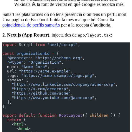
Wikidata és la font de veritat en què Google es recolza més.
Salta’t les plataformes on no tens presència o on tens un perfil mort.
Una pàgina de Facebook buida fa més mal que bé. Consulta
coincidència de perfils sameAs
per a la recepta d’auditoria.
2. Next.js (App Router)
, injecta des de
:
app/layout.tsx
import
 Script 
from
 "next/script"
;
const
 organizationLd
 =
 {
  "@context"
: 
"https://schema.org"
,
  "@type"
: 
"Organization"
,
  name: 
"Acme Corp"
,
  url: 
"https://acme.example"
,
  logo: 
"https://acme.example/logo.png"
,
  sameAs: [
    "https://www.linkedin.com/company/acme-corp"
,
    "https://x.com/acmecorp"
,
    "https://github.com/acme"
,
    "https://www.youtube.com/@acmecorp"
,
  ],
};
export
 default
 function
 RootLayout
({ 
children
 }) {
  return
 (
    <
html
>
      <
head
>