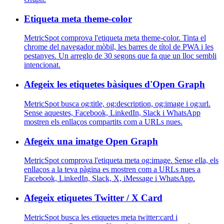
Etiqueta meta theme-color
MetricSpot comprova l'etiqueta meta theme-color. Tinta el
chrome del navegador mòbil, les barres de títol de PWA i les
pestanyes. Un arreglo de 30 segons que fa que un lloc sembli
intencionat.
Afegeix les etiquetes bàsiques d'Open Graph
MetricSpot busca og:title, og:description, og:image i og:url.
Sense aquestes, Facebook, LinkedIn, Slack i WhatsApp
mostren els enllaços compartits com a URLs nues.
Afegeix una imatge Open Graph
MetricSpot comprova l'etiqueta meta og:image. Sense ella, els
enllaços a la teva pàgina es mostren com a URLs nues a
Facebook, LinkedIn, Slack, X, iMessage i WhatsApp.
Afegeix etiquetes Twitter / X Card
MetricSpot busca les etiquetes meta twitter:card i