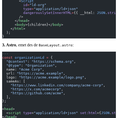
        <
Script
          id
=
"ld-org"
          type
=
"application/ld+json"
          dangerouslySetInnerHTML
=
{{ __html: 
JSON
.
strin
        />
      </
head
>
      <
body
>{children}</
body
>
    </
html
>
  );
}
3. Astro
, emet des de
:
BaseLayout.astro
---
const
 organizationLd
 =
 {
  "@context"
: 
"https://schema.org"
,
  "@type"
: 
"Organization"
,
  name: 
"Acme Corp"
,
  url: 
"https://acme.example"
,
  logo: 
"https://acme.example/logo.png"
,
  sameAs: [
    "https://www.linkedin.com/company/acme-corp"
,
    "https://x.com/acmecorp"
,
    "https://github.com/acme"
,
  ],
};
---
<
head
>
  <
script
 type
=
"application/ld+json"
 set:html
={
JSON
.
str
</
head
>