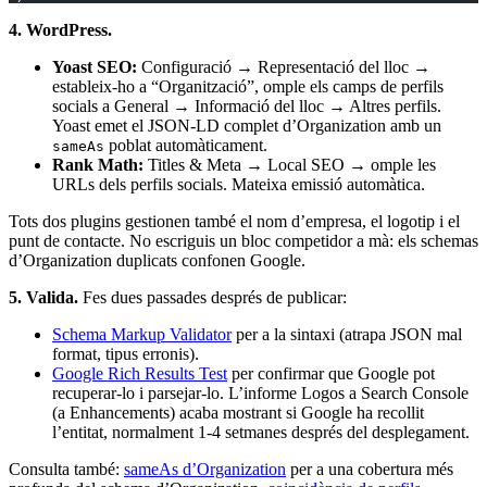
4. WordPress.
Yoast SEO:
Configuració → Representació del lloc →
estableix-ho a “Organització”, omple els camps de perfils
socials a General → Informació del lloc → Altres perfils.
Yoast emet el JSON-LD complet d’Organization amb un
poblat automàticament.
sameAs
Rank Math:
Titles & Meta → Local SEO → omple les
URLs dels perfils socials. Mateixa emissió automàtica.
Tots dos plugins gestionen també el nom d’empresa, el logotip i el
punt de contacte. No escriguis un bloc competidor a mà: els schemas
d’Organization duplicats confonen Google.
5. Valida.
Fes dues passades després de publicar:
Schema Markup Validator
per a la sintaxi (atrapa JSON mal
format, tipus erronis).
Google Rich Results Test
per confirmar que Google pot
recuperar-lo i parsejar-lo. L’informe Logos a Search Console
(a Enhancements) acaba mostrant si Google ha recollit
l’entitat, normalment 1-4 setmanes després del desplegament.
Consulta també:
sameAs d’Organization
per a una cobertura més