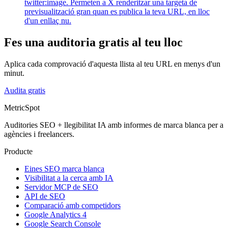
twitter:image. Permeten a X renderitzar una targeta de
previsualització gran quan es publica la teva URL, en lloc
d'un enllaç nu.
Fes una auditoria gratis al teu lloc
Aplica cada comprovació d'aquesta llista al teu URL en menys d'un
minut.
Audita gratis
MetricSpot
Auditories SEO + llegibilitat IA amb informes de marca blanca per a
agències i freelancers.
Producte
Eines SEO marca blanca
Visibilitat a la cerca amb IA
Servidor MCP de SEO
API de SEO
Comparació amb competidors
Google Analytics 4
Google Search Console