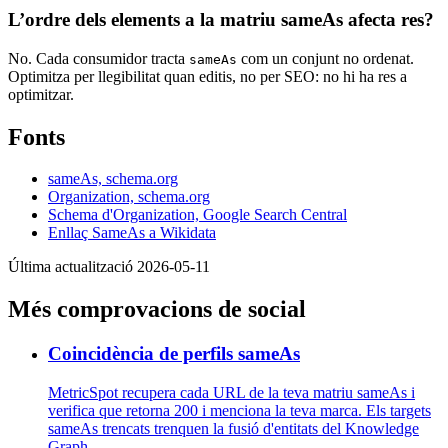
L’ordre dels elements a la matriu sameAs afecta res?
No. Cada consumidor tracta
com un conjunt no ordenat.
sameAs
Optimitza per llegibilitat quan editis, no per SEO: no hi ha res a
optimitzar.
Fonts
sameAs, schema.org
Organization, schema.org
Schema d'Organization, Google Search Central
Enllaç SameAs a Wikidata
Última actualització 2026-05-11
Més comprovacions de social
Coincidència de perfils sameAs
MetricSpot recupera cada URL de la teva matriu sameAs i
verifica que retorna 200 i menciona la teva marca. Els targets
sameAs trencats trenquen la fusió d'entitats del Knowledge
Graph.