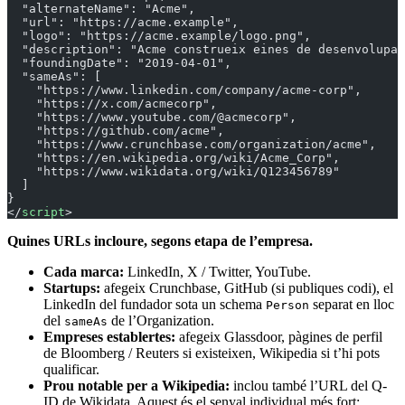
  "alternateName": "Acme",
  "url": "https://acme.example",
  "logo": "https://acme.example/logo.png",
  "description": "Acme construeix eines de desenvolupam
  "foundingDate": "2019-04-01",
  "sameAs": [
    "https://www.linkedin.com/company/acme-corp",
    "https://x.com/acmecorp",
    "https://www.youtube.com/@acmecorp",
    "https://github.com/acme",
    "https://www.crunchbase.com/organization/acme",
    "https://en.wikipedia.org/wiki/Acme_Corp",
    "https://www.wikidata.org/wiki/Q123456789"
  ]
}
</
script
>
Quines URLs incloure, segons etapa de l’empresa.
Cada marca:
LinkedIn, X / Twitter, YouTube.
Startups:
afegeix Crunchbase, GitHub (si publiques codi), el
LinkedIn del fundador sota un schema
separat en lloc
Person
del
de l’Organization.
sameAs
Empreses establertes:
afegeix Glassdoor, pàgines de perfil
de Bloomberg / Reuters si existeixen, Wikipedia si t’hi pots
qualificar.
Prou notable per a Wikipedia:
inclou també l’URL del Q-
ID de Wikidata. Aquest és el senyal individual més fort: