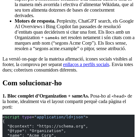
la manera més avorrida i efectiva d’alimentar Wikidata, que al
seu torn alimenta dotzenes de bases de coneixement
derivades.
Motors de resposta.
Perplexity, ChatGPT search, els Google
AI Overviews i Bing Copilot fan passades de resolució
d’entitats quan decideixen si citar una font. Els llocs amb un
Organization +
net resolen netament i són citats com a
sameAs
marques amb nom (“segons Acme Corp”). Els llocs sense,
resolen a “segons acme.example” o pitjor, sense atribució.
La versió on-page de la mateixa afirmació, icones socials visibles al
footer, la comprova per separat
enllaços a perfils socials
. Envia totes
dues; cobreixen consumidors diferents.
Com solucionar-ho
1. Bloc complet d’Organization + sameAs.
Posa-ho al
de
<head>
la home, idealment via el layout compartit perquè cada pàgina el
porti:
<
script
 type
=
"application/ld+json"
>
{
  "@context": "https://schema.org",
  "@type": "Organization",
  "name": "Acme Corp",