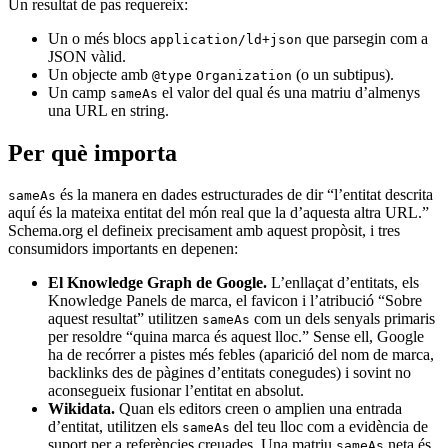
Un resultat de pas requereix:
Un o més blocs
que parsegin com a
application/ld+json
JSON vàlid.
Un objecte amb
(o un subtipus).
@type
Organization
Un camp
el valor del qual és una matriu d’almenys
sameAs
una URL en string.
Per què importa
és la manera en dades estructurades de dir “l’entitat descrita
sameAs
aquí és la mateixa entitat del món real que la d’aquesta altra URL.”
Schema.org el defineix precisament amb aquest propòsit, i tres
consumidors importants en depenen:
El Knowledge Graph de Google.
L’enllaçat d’entitats, els
Knowledge Panels de marca, el favicon i l’atribució “Sobre
aquest resultat” utilitzen
com un dels senyals primaris
sameAs
per resoldre “quina marca és aquest lloc.” Sense ell, Google
ha de recórrer a pistes més febles (aparició del nom de marca,
backlinks des de pàgines d’entitats conegudes) i sovint no
aconsegueix fusionar l’entitat en absolut.
Wikidata.
Quan els editors creen o amplien una entrada
d’entitat, utilitzen els
del teu lloc com a evidència de
sameAs
suport per a referències creuades. Una matriu
neta és
sameAs