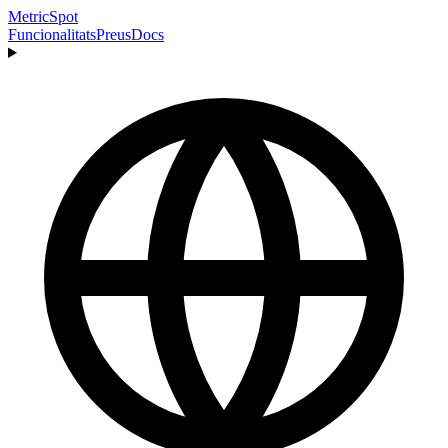
MetricSpot
Funcionalitats
Preus
Docs