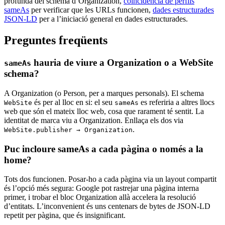
profunda del schema d’Organization,
coincidència de perfils
sameAs
per verificar que les URLs funcionen,
dades estructurades
JSON-LD
per a l’iniciació general en dades estructurades.
Preguntes freqüents
hauria de viure a Organization o a WebSite
sameAs
schema?
A Organization (o Person, per a marques personals). El schema
és per al lloc en si: el seu
es referiria a altres llocs
WebSite
sameAs
web que són el mateix lloc web, cosa que rarament té sentit. La
identitat de marca viu a Organization. Enllaça els dos via
.
WebSite.publisher → Organization
Puc incloure sameAs a cada pàgina o només a la
home?
Tots dos funcionen. Posar-ho a cada pàgina via un layout compartit
és l’opció més segura: Google pot rastrejar una pàgina interna
primer, i trobar el bloc Organization allà accelera la resolució
d’entitats. L’inconvenient és uns centenars de bytes de JSON-LD
repetit per pàgina, que és insignificant.