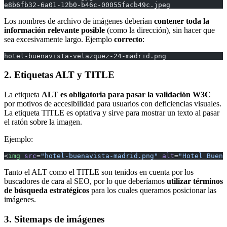
e8b6fb32-6a01-12b0-b46c-00055facb49c.jpeg
Los nombres de archivo de imágenes deberían
contener toda la
información relevante posible
(como la dirección), sin hacer que
sea excesivamente largo. Ejemplo
correcto
:
hotel-buenavista-velazquez-24-madrid.png
2. Etiquetas ALT y TITLE
La etiqueta
ALT es obligatoria para pasar la validación W3C
por motivos de accesibilidad para usuarios con deficiencias visuales.
La etiqueta TITLE es optativa y sirve para mostrar un texto al pasar
el ratón sobre la imagen.
Ejemplo:
<
img
 src
=
"hotel-buenavista-madrid.png"
 alt
=
"Hotel Buena
Tanto el ALT como el TITLE son tenidos en cuenta por los
buscadores de cara al SEO, por lo que deberíamos
utilizar términos
de búsqueda estratégicos
para los cuales queramos posicionar las
imágenes.
3. Sitemaps de imágenes