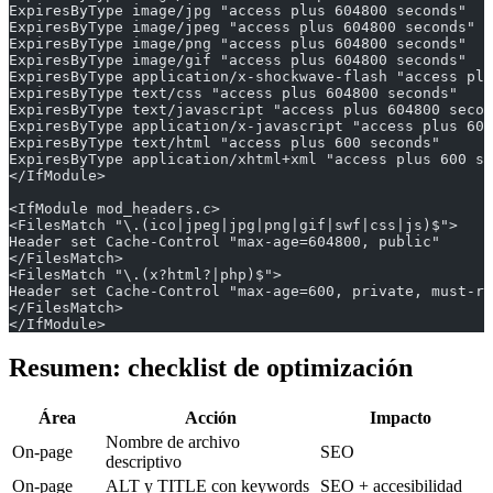
ExpiresByType image/jpg "access plus 604800 seconds"
ExpiresByType image/jpeg "access plus 604800 seconds"
ExpiresByType image/png "access plus 604800 seconds"
ExpiresByType image/gif "access plus 604800 seconds"
ExpiresByType application/x-shockwave-flash "access plu
ExpiresByType text/css "access plus 604800 seconds"
ExpiresByType text/javascript "access plus 604800 secon
ExpiresByType application/x-javascript "access plus 604
ExpiresByType text/html "access plus 600 seconds"
ExpiresByType application/xhtml+xml "access plus 600 se
</IfModule>
<IfModule mod_headers.c>
<FilesMatch "\.(ico|jpeg|jpg|png|gif|swf|css|js)$">
Header set Cache-Control "max-age=604800, public"
</FilesMatch>
<FilesMatch "\.(x?html?|php)$">
Header set Cache-Control "max-age=600, private, must-re
</FilesMatch>
</IfModule>
Resumen: checklist de optimización
Área
Acción
Impacto
Nombre de archivo
On-page
SEO
descriptivo
On-page
ALT y TITLE con keywords
SEO + accesibilidad