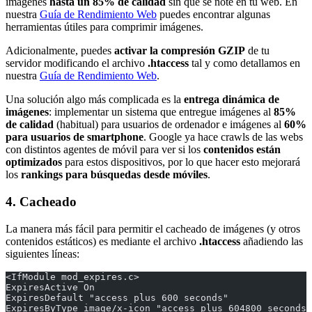
imágenes
hasta un 85% de calidad
sin que se note en tu web. En
nuestra
Guía de Rendimiento Web
puedes encontrar algunas
herramientas útiles para comprimir imágenes.
Adicionalmente, puedes
activar la compresión GZIP
de tu
servidor modificando el archivo
.htaccess
tal y como detallamos en
nuestra
Guía de Rendimiento Web
.
Una solución algo más complicada es la
entrega dinámica de
imágenes
: implementar un sistema que entregue imágenes al
85%
de calidad
(habitual) para usuarios de ordenador e imágenes al
60%
para usuarios de smartphone
. Google ya hace crawls de las webs
con distintos agentes de móvil para ver si los
contenidos están
optimizados
para estos dispositivos, por lo que hacer esto mejorará
los
rankings para búsquedas desde móviles
.
4. Cacheado
La manera más fácil para permitir el cacheado de imágenes (y otros
contenidos estáticos) es mediante el archivo
.htaccess
añadiendo las
siguientes líneas:
<IfModule mod_expires.c>
ExpiresActive On
ExpiresDefault "access plus 600 seconds"
ExpiresByType image/x-icon "access plus 604800 seconds"