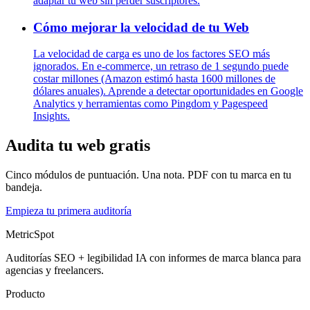
adaptar tu web sin perder suscriptores.
Cómo mejorar la velocidad de tu Web
La velocidad de carga es uno de los factores SEO más
ignorados. En e-commerce, un retraso de 1 segundo puede
costar millones (Amazon estimó hasta 1600 millones de
dólares anuales). Aprende a detectar oportunidades en Google
Analytics y herramientas como Pingdom y Pagespeed
Insights.
Audita tu web gratis
Cinco módulos de puntuación. Una nota. PDF con tu marca en tu
bandeja.
Empieza tu primera auditoría
MetricSpot
Auditorías SEO + legibilidad IA con informes de marca blanca para
agencias y freelancers.
Producto